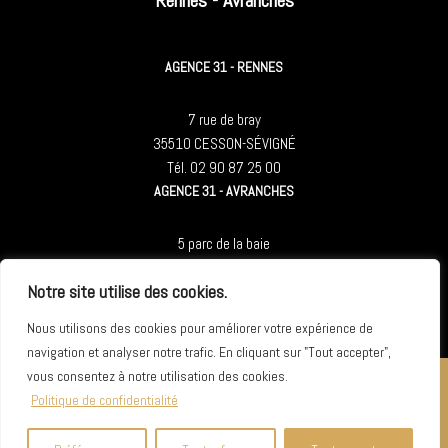
AGENCE 31 - RENNES
7 rue de bray
35510 CESSON-SÉVIGNÉ
Tél. 02 90 87 25 00
AGENCE 31 - AVRANCHES
5 parc de la baie
50300 LE-VAL-ST-PÈRE
Notre site utilise des cookies.
Tél. 02 90 87 25 00
Nous utilisons des cookies pour améliorer votre expérience de
navigation et analyser notre trafic. En cliquant sur "Tout accepter",
vous consentez à notre utilisation des cookies.
Politique de confidentialité
© Copyright
2026
Agence 31
. Tous droits réservés. — Site web
développé par
Osccart
. —
Mentions légales et Politique de