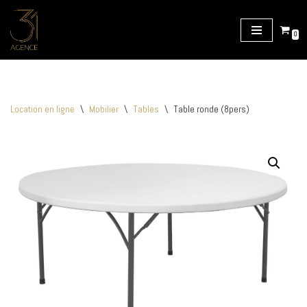
Aller
0
au
contenu
Location en ligne
\
Mobilier
\
Tables
\
Table ronde (8pers)