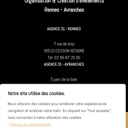
Organisation & Création d'événements
Rennes - Avranches
AGENCE 31 - RENNES
7 rue de bray
35510 CESSON-SÉVIGNÉ
Tél. 02 90 87 25 00
AGENCE 31 - AVRANCHES
5 parc de la baie
50300 LE-VAL-ST-PÈRE
Notre site utilise des cookies.
Tél. 02 90 87 25 00
Nous utilisons des cookies pour améliorer votre expérience de
navigation et analyser notre trafic. En cliquant sur "Tout accepter",
vous consentez à notre utilisation des cookies.
Politique de confidentialité
© Copyright
2026
Agence 31
. Tous droits réservés. — Site web