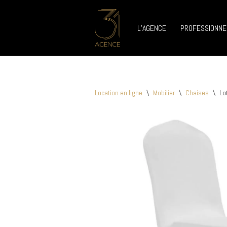
L’AGENCE
PROFESSIONNE
Aller
au
contenu
Location en ligne
\
Mobilier
\
Chaises
\
Lo