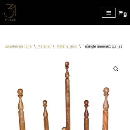
Aller
0
au
contenu
Location en ligne
\
Matériel
\
Matériel jeux
\
Triangle anneaux quilles