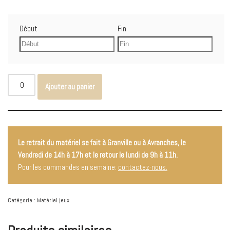
Début
Fin
Ajouter au panier
Le retrait du matériel se fait à Granville ou à Avranches, le
Vendredi de 14h à 17h et le retour le lundi de 9h à 11h.
Pour les commandes en semaine:
contactez-nous.
Catégorie :
Matériel jeux