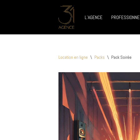
L’AGENCE
PROFESSIONNE
Aller
au
contenu
Location en ligne
\
Packs
\
Pack Soirée