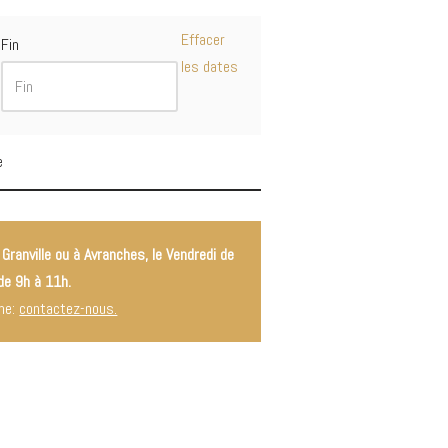
Effacer
Fin
les dates
e
 Granville ou à Avranches, le Vendredi de
 de 9h à 11h.
ne:
contactez-nous.