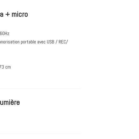
za + micro
/60Hz
norisation portable avec USB / REC/
 73 cm
lumière