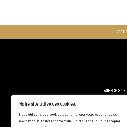
ACCUE
AGENCE 31 -
Notre site utilise des cookies.
7 rue de 
35510 CESSON
Nous utilisons des cookies pour améliorer votre expérience de
navigation et analyser notre trafic. En cliquant sur "Tout accepter",
Tél. 02 90 8