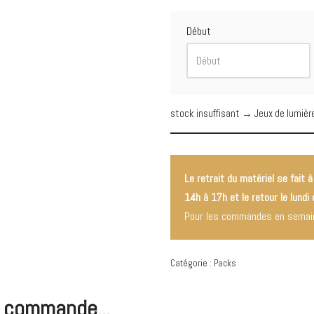
Début
stock insuffisant → Jeux de lumièr
Le retrait du matériel se fait à
14h à 17h et le retour le lundi
Pour les commandes en semai
Catégorie :
Packs
e commande...