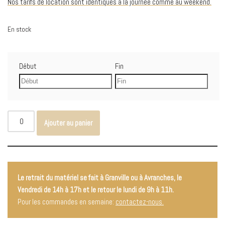
Nos tarifs de location sont identiques à la journée comme au weekend.
En stock
Début
Fin
Ajouter au panier
Le retrait du matériel se fait à Granville ou à Avranches, le
Vendredi de 14h à 17h et le retour le lundi de 9h à 11h.
Pour les commandes en semaine:
contactez-nous.