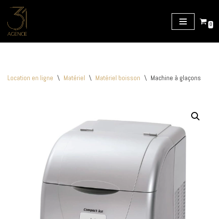
Aller
0
au
contenu
Location en ligne
\
Matériel
\
Matériel boisson
\
Machine à glaçons