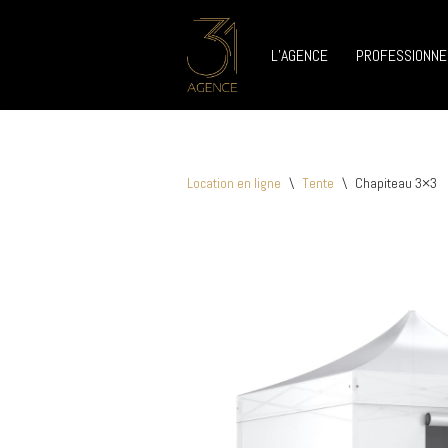
L’AGENCE
PROFESSIONNE
Aller
au
contenu
Location en ligne
\
Tente
\
Chapiteau 3×3