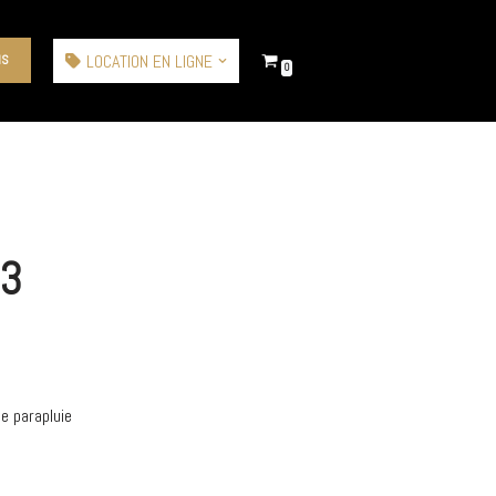
LOCATION EN LIGNE
IS
0
×3
e parapluie