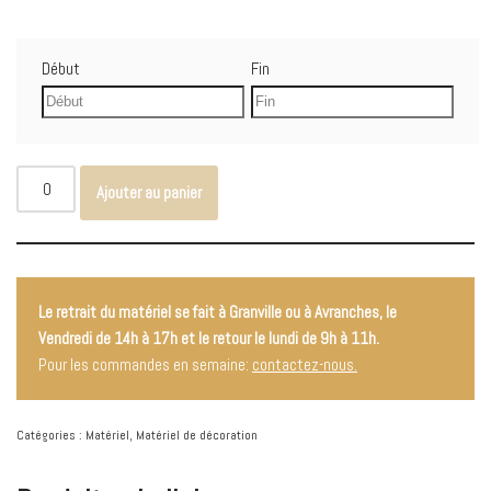
Début
Fin
Ajouter au panier
Le retrait du matériel se fait à Granville ou à Avranches, le
Vendredi de 14h à 17h et le retour le lundi de 9h à 11h.
Pour les commandes en semaine:
contactez-nous.
Catégories :
Matériel
,
Matériel de décoration