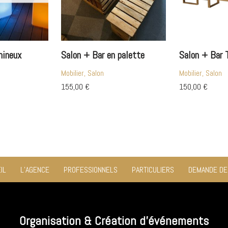
mineux
Salon + Bar en palette
Salon + Bar 
Mobilier, Salon
Mobilier, Salon
155,00
€
150,00
€
IL
L’AGENCE
PROFESSIONNELS
PARTICULIERS
DEMANDE DE
Organisation & Création d'événements