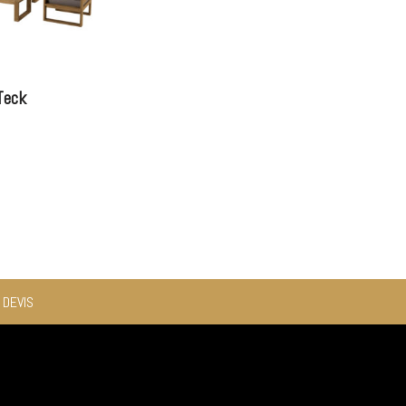
Teck
 DEVIS